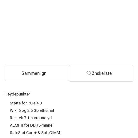
Sammenlign
Ønskeliste
Høydepunkter
Støtte for PCIe 4.0
WiFi 6 og 2.5 Gb Ethernet
Realtek 7.1-surroundlyd
AEMP II for DDR5-minne
SafeSlot Core+ & SafeDIMM