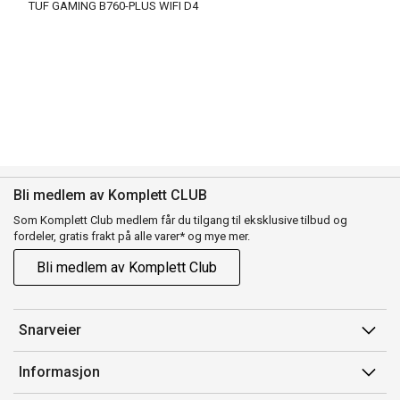
TUF GAMING B760-PLUS WIFI D4
Bli medlem av Komplett CLUB
Som Komplett Club medlem får du tilgang til eksklusive tilbud og
fordeler, gratis frakt på alle varer* og mye mer.
Bli medlem av Komplett Club
Snarveier
Min side
Informasjon
Ordreoversikt