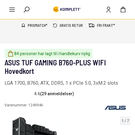
PRISMATCH*
GRATIS RETUR
FRI FRAKT*
84 personer har lagt til i handlekurv nylig
ASUS TUF GAMING B760-PLUS WIFI
Hovedkort
LGA 1700, B760, ATX, DDR5, 1 x PCIe 5.0, 3xM.2 slots
4.6
(29 anmeldelser)
Varenummer:
1249946
1
/
7