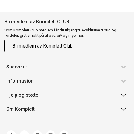
Bli medlem av Komplett CLUB
Som Komplett Club medlem får du tilgang til eksklusive tilbud og
fordeler, gratis frakt på alle varer* og mye mer.
Bli medlem av Komplett Club
Snarveier
Min side
Informasjon
Ordreoversikt
Salgsbetingelser
Hjelp og støtte
Flex
Medlemsvilkår for Komplett Club
Kontakt oss
Komplett Club
Om Komplett
Merker/produsent
Kundeservice
Om oss
EE-avfall
Ofte stilte spørsmål
Jobb i Komplett