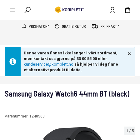
PRISMATCH*
GRATIS RETUR
FRI FRAKT*
Denne varen finnes ikke lenger i vårt sortiment,
men kontakt oss gjerne på 33 00 55 00 eller
kundeservice@komplett.no
så hjelper vi deg finne
et alternativt produkt til dette.
Samsung Galaxy Watch6 44mm BT (black)
Varenummer:
1248568
1
/
5