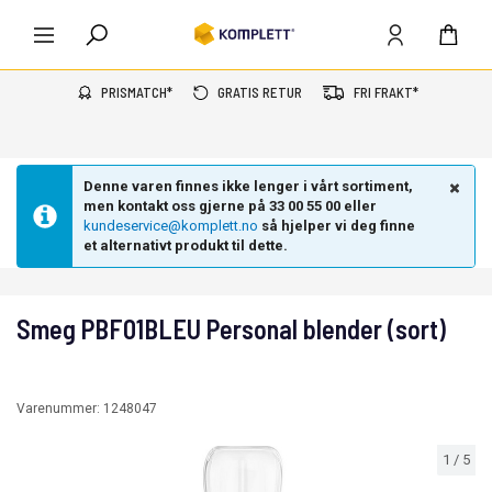
PRISMATCH*
GRATIS RETUR
FRI FRAKT*
Denne varen finnes ikke lenger i vårt sortiment,
men kontakt oss gjerne på 33 00 55 00 eller
kundeservice@komplett.no
så hjelper vi deg finne
et alternativt produkt til dette.
Smeg PBF01BLEU Personal blender (sort)
Varenummer:
1248047
1
/
5