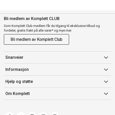
Bli medlem av Komplett CLUB
Som Komplett Club medlem får du tilgang til eksklusive tilbud og
fordeler, gratis frakt på alle varer* og mye mer.
Bli medlem av Komplett Club
Snarveier
Min side
Informasjon
Ordreoversikt
Salgsbetingelser
Hjelp og støtte
Flex
Medlemsvilkår for Komplett Club
Kontakt oss
Komplett Club
Om Komplett
Merker/produsent
Kundeservice
Om oss
EE-avfall
Ofte stilte spørsmål
Jobb i Komplett