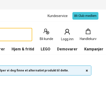
Kundeservice
Bli Club-medlem
Handlekurv
:
0
Produkter
Bli kunde
Handlekurv
Logg inn
(
Handlekurv
)
rer
Hjem & fritid
LEGO
Demovarer
Kampanjer
per vi deg finne et alternativt produkt til dette.