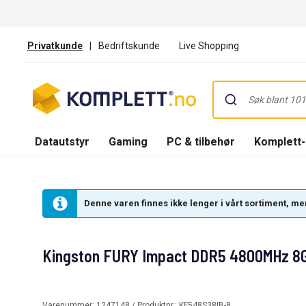
Privatkunde
|
Bedriftskunde
Live Shopping
Datautstyr
Gaming
PC & tilbehør
Komplett
Denne varen finnes ikke lenger i vårt sortiment, men
Kingston FURY Impact DDR5 4800MHz 8
Varenummer:
1247148
/ Produktnr.:
KF548S38IB-8