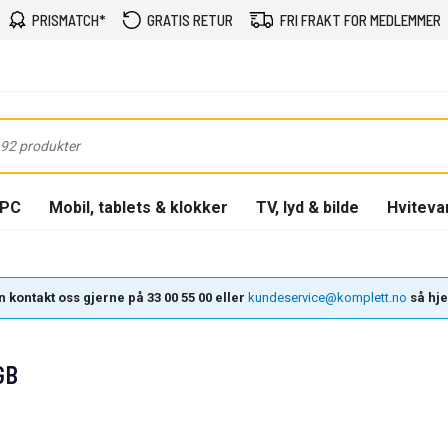
PRISMATCH*
GRATIS RETUR
FRI FRAKT FOR MEDLEMMER
-PC
Mobil, tablets & klokker
TV, lyd & bilde
Hviteva
 kontakt oss gjerne på 33 00 55 00 eller
kundeservice@komplett.no
så hjel
GB