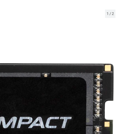
1
/
2