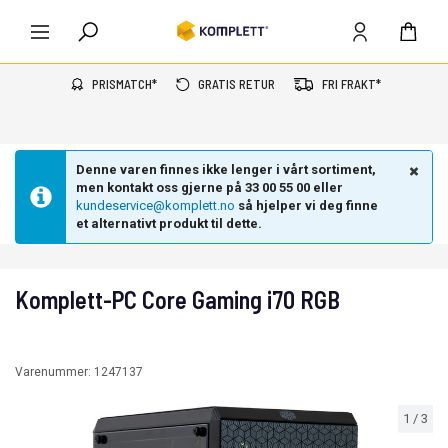
PRISMATCH*
GRATIS RETUR
FRI FRAKT*
Denne varen finnes ikke lenger i vårt sortiment,
men kontakt oss gjerne på 33 00 55 00 eller
kundeservice@komplett.no
så hjelper vi deg finne
et alternativt produkt til dette.
Komplett-PC Core Gaming i70 RGB
Varenummer:
1247137
1
/
3