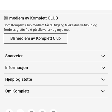
Bli medlem av Komplett CLUB
Som Komplett Club medlem får du tilgang til eksklusive tilbud og
fordeler, gratis frakt på alle varer* og mye mer.
Bli medlem av Komplett Club
Snarveier
Min side
Informasjon
Ordreoversikt
Salgsbetingelser
Hjelp og støtte
Flex
Medlemsvilkår for Komplett Club
Kontakt oss
Komplett Club
Om Komplett
Merker/produsent
Kundeservice
Om oss
EE-avfall
Ofte stilte spørsmål
Jobb i Komplett