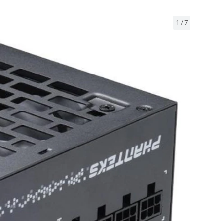
1
/
7