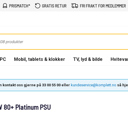
PRISMATCH*
GRATIS RETUR
FRI FRAKT FOR MEDLEMMER
-PC
Mobil, tablets & klokker
TV, lyd & bilde
Hviteva
 kontakt oss gjerne på 33 00 55 00 eller
kundeservice@komplett.no
så hjel
W 80+ Platinum PSU