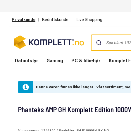
Privatkunde
|
Bedriftskunde
Live Shopping
Datautstyr
Gaming
PC & tilbehør
Komplett
Denne varen finnes ikke lenger i vårt sortiment, men
Phanteks AMP GH Komplett Edition 1000
Varenummer:
1246890
/ Produktnr.:
PH-P1000GH_BK_NO