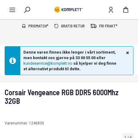
PRISMATCH*
GRATIS RETUR
FRI FRAKT*
Denne varen finnes ikke lenger i vårt sortiment,
men kontakt oss gjerne på 33 00 55 00 eller
kundeservice@komplett.no
så hjelper vi deg finne
et alternativt produkt til dette.
Corsair Vengeance RGB DDR5 6000Mhz
32GB
Varenummer:
1246830
1
/
6