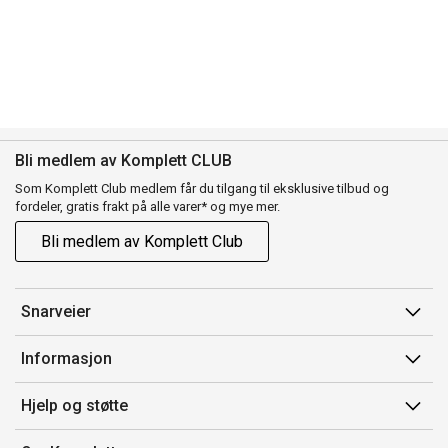
Bli medlem av Komplett CLUB
Som Komplett Club medlem får du tilgang til eksklusive tilbud og
fordeler, gratis frakt på alle varer* og mye mer.
Bli medlem av Komplett Club
Snarveier
Min side
Informasjon
Ordreoversikt
Salgsbetingelser
Hjelp og støtte
Flex
Medlemsvilkår for Komplett Club
Kontakt oss
Komplett Club