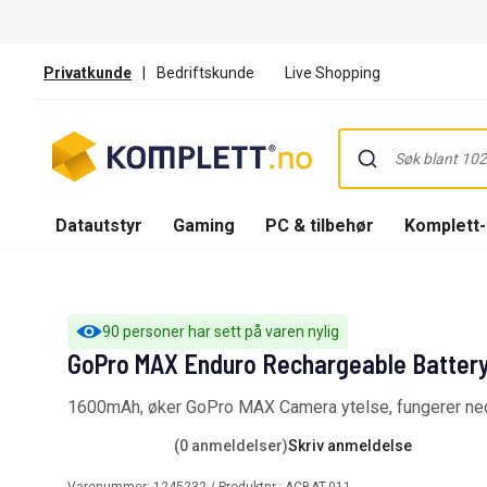
Privatkunde
|
Bedriftskunde
Live Shopping
Datautstyr
Gaming
PC & tilbehør
Komplett
90 personer har sett på varen nylig
GoPro MAX Enduro Rechargeable Batter
1600mAh, øker GoPro MAX Camera ytelse, fungerer ned
(0 anmeldelser)
Skriv anmeldelse
Varenummer:
1245232
/ Produktnr.:
ACBAT-011