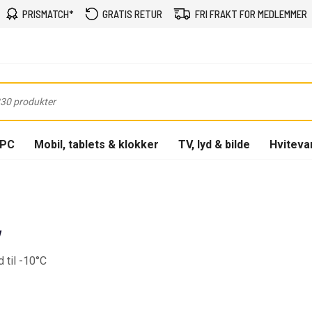
PRISMATCH*
GRATIS RETUR
FRI FRAKT FOR MEDLEMMER
-PC
Mobil, tablets & klokker
TV, lyd & bilde
Hviteva
y
 til -10°C