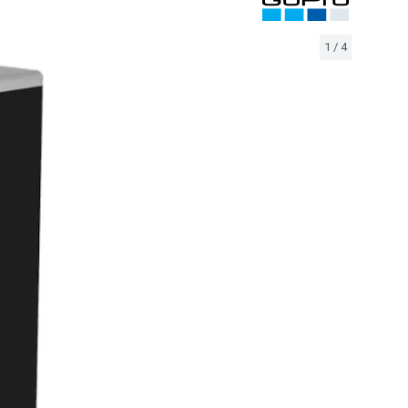
1
/
4