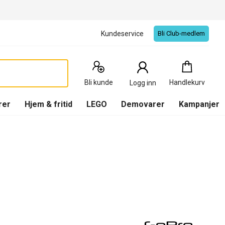
Kundeservice
Bli Club-medlem
Handlekurv
:
0
Produkter
Bli kunde
Handlekurv
Logg inn
(
Handlekurv
)
rer
Hjem & fritid
LEGO
Demovarer
Kampanjer