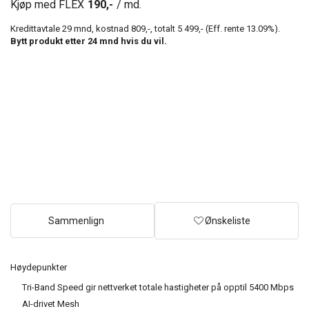
Kjøp med FLEX
190,-
/ md.
Kredittavtale
29
mnd, kostnad
809,-
, totalt
5 499,-
(Eff. rente
13.09
%).
Bytt produkt etter
24
mnd hvis du vil.
Sammenlign
Ønskeliste
Høydepunkter
Tri-Band Speed gir nettverket totale hastigheter på opptil 5400 Mbps
AI-drivet Mesh