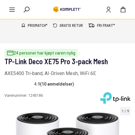
PRISMATCH*
GRATIS RETUR
FRI FRAKT*
24 personer har kjøpt varen nylig
TP-Link Deco XE75 Pro 3-pack Mesh
AXE5400 Tri-band, AI-Driven Mesh, WiFi 6E
4.9
(10 anmeldelser)
Varenummer:
1245186
1
/
9