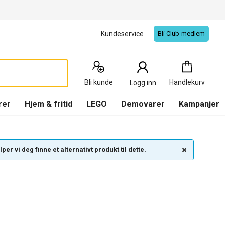
Kundeservice
Bli Club-medlem
Handlekurv
:
0
Produkter
Bli kunde
Handlekurv
Logg inn
(
Handlekurv
)
rer
Hjem & fritid
LEGO
Demovarer
Kampanjer
per vi deg finne et alternativt produkt til dette.