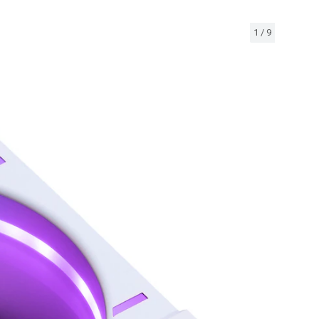
1
/
9