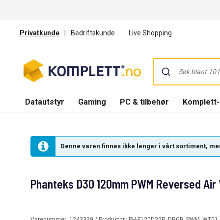
Privatkunde
|
Bedriftskunde
Live Shopping
Datautstyr
Gaming
PC & tilbehør
Komplett
Denne varen finnes ikke lenger i vårt sortiment, men
Phanteks D30 120mm PWM Reversed Air Vi
Varenummer:
1243339
/ Produktnr.:
PH-F120D30R_DRGB_PWM_WT01