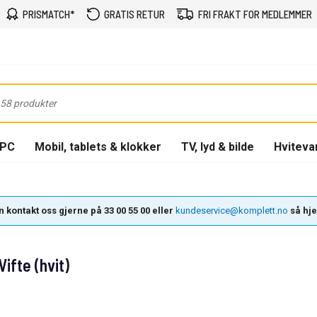
PRISMATCH*
GRATIS RETUR
FRI FRAKT FOR MEDLEMMER
-PC
Mobil, tablets & klokker
TV, lyd & bilde
Hviteva
 kontakt oss gjerne på 33 00 55 00 eller
kundeservice@komplett.no
så hjel
fte (hvit)