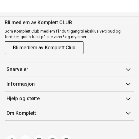
Bli medlem av Komplett CLUB
Som Komplett Club medlem får du tilgang til eksklusive tilbud og
fordeler, gratis frakt på alle varer* og mye mer.
Bli medlem av Komplett Club
Snarveier
Min side
Informasjon
Ordreoversikt
Salgsbetingelser
Hjelp og støtte
Flex
Medlemsvilkår for Komplett Club
Kontakt oss
Komplett Club
Om Komplett
Merker/produsent
Kundeservice
Om oss
EE-avfall
Ofte stilte spørsmål
Jobb i Komplett