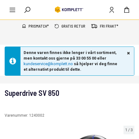
PRISMATCH*
GRATIS RETUR
FRI FRAKT*
Denne varen finnes ikke lenger i vårt sortiment,
men kontakt oss gjerne på 33 00 55 00 eller
kundeservice@komplett.no
så hjelper vi deg finne
et alternativt produkt til dette.
Superdrive SV 850
Varenummer:
1243002
1
/
3