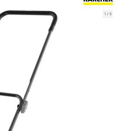
1
/
5