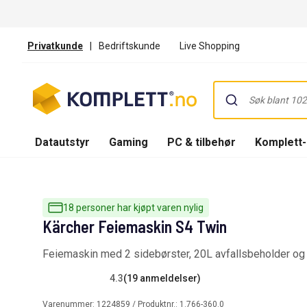
Privatkunde
|
Bedriftskunde
Live Shopping
Datautstyr
Gaming
PC & tilbehør
Komplett
18 personer har kjøpt varen nylig
Kärcher Feiemaskin S4 Twin
Feiemaskin med 2 sidebørster, 20L avfallsbeholder o
4.3
(19 anmeldelser)
Varenummer:
1224859
/ Produktnr.:
1.766-360.0