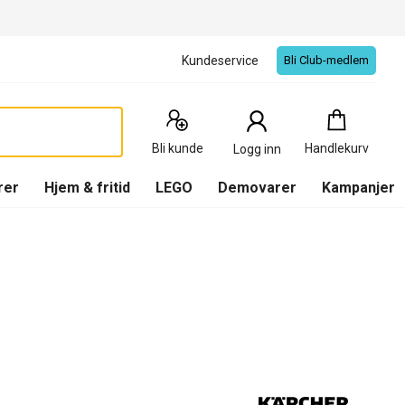
Kundeservice
Bli Club-medlem
Handlekurv
:
0
Produkter
Bli kunde
Handlekurv
Logg inn
(
Handlekurv
)
rer
Hjem & fritid
LEGO
Demovarer
Kampanjer