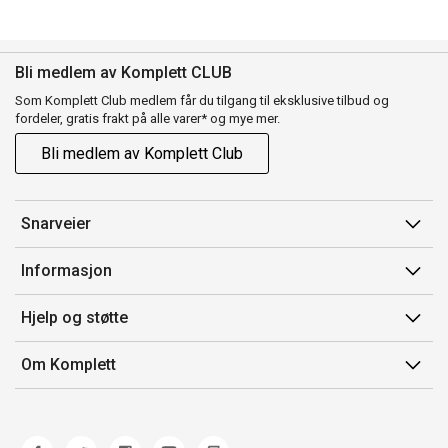
Bli medlem av Komplett CLUB
Som Komplett Club medlem får du tilgang til eksklusive tilbud og
fordeler, gratis frakt på alle varer* og mye mer.
Bli medlem av Komplett Club
Snarveier
Min side
Informasjon
Ordreoversikt
Salgsbetingelser
Hjelp og støtte
Flex
Medlemsvilkår for Komplett Club
Kontakt oss
Komplett Club
Om Komplett
Merker/produsent
Kundeservice
Om oss
EE-avfall
Ofte stilte spørsmål
Jobb i Komplett