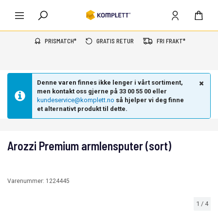
PRISMATCH*
GRATIS RETUR
FRI FRAKT*
Denne varen finnes ikke lenger i vårt sortiment,
men kontakt oss gjerne på 33 00 55 00 eller
kundeservice@komplett.no
så hjelper vi deg finne
et alternativt produkt til dette.
Arozzi Premium armlensputer (sort)
Varenummer:
1224445
1
/
4