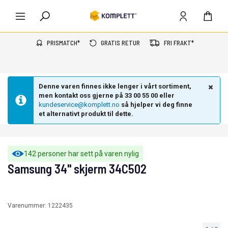
PRISMATCH*
GRATIS RETUR
FRI FRAKT*
Denne varen finnes ikke lenger i vårt sortiment,
men kontakt oss gjerne på 33 00 55 00 eller
kundeservice@komplett.no
så hjelper vi deg finne
et alternativt produkt til dette.
142 personer har sett på varen nylig
Samsung 34" skjerm 34C502
Varenummer:
1222435