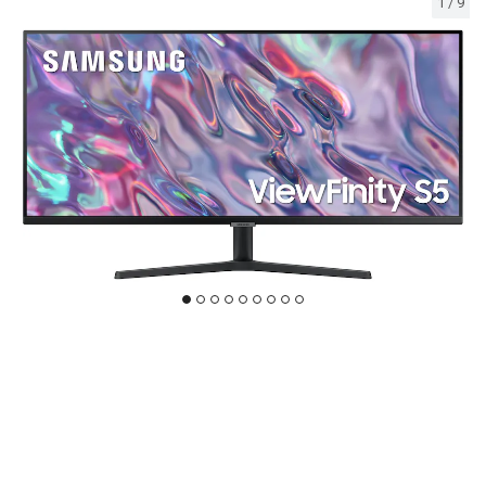
1
/
9