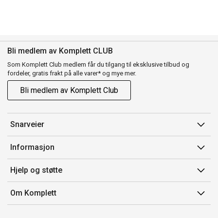
Bli medlem av Komplett CLUB
Som Komplett Club medlem får du tilgang til eksklusive tilbud og
fordeler, gratis frakt på alle varer* og mye mer.
Bli medlem av Komplett Club
Snarveier
Min side
Informasjon
Ordreoversikt
Salgsbetingelser
Hjelp og støtte
Flex
Medlemsvilkår for Komplett Club
Kontakt oss
Komplett Club
Om Komplett
Merker/produsent
Kundeservice
Om oss
EE-avfall