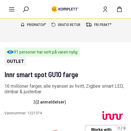
PRISMATCH*
GRATIS RETUR
FRI FRAKT*
91 personer har sett på varen nylig
OUTLET
Innr smart spot GU10 farge
16 millioner farger, alle nyanser av hvitt, Zigbee smart LED,
dimbar & justerbar
2
(2 anmeldelser)
Varenummer:
1221374
1
/
9