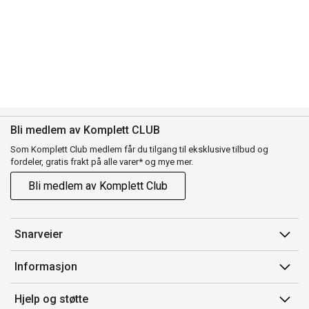
Bli medlem av Komplett CLUB
Som Komplett Club medlem får du tilgang til eksklusive tilbud og
fordeler, gratis frakt på alle varer* og mye mer.
Bli medlem av Komplett Club
Snarveier
Min side
Informasjon
Ordreoversikt
Salgsbetingelser
Hjelp og støtte
Flex