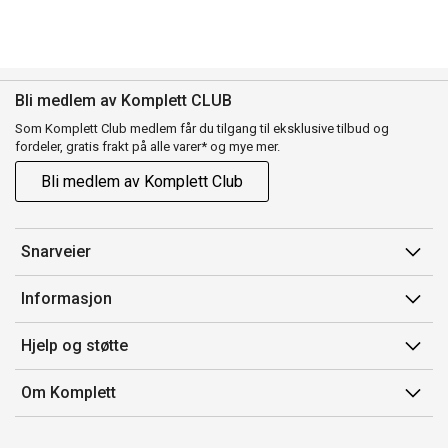
Bli medlem av Komplett CLUB
Som Komplett Club medlem får du tilgang til eksklusive tilbud og
fordeler, gratis frakt på alle varer* og mye mer.
Bli medlem av Komplett Club
Snarveier
Min side
Informasjon
Ordreoversikt
Salgsbetingelser
Hjelp og støtte
Flex
Medlemsvilkår for Komplett Club
Kontakt oss
Komplett Club
Om Komplett
Merker/produsent
Kundeservice
Om oss
EE-avfall