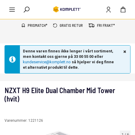
PRISMATCH*
GRATIS RETUR
FRI FRAKT*
Denne varen finnes ikke lenger i vårt sortiment,
men kontakt oss gjerne på 33 00 55 00 eller
kundeservice@komplett.no
så hjelper vi deg finne
et alternativt produkt til dette.
NZXT H9 Elite Dual Chamber Mid Tower
(hvit)
Varenummer:
1221126
1
/
6