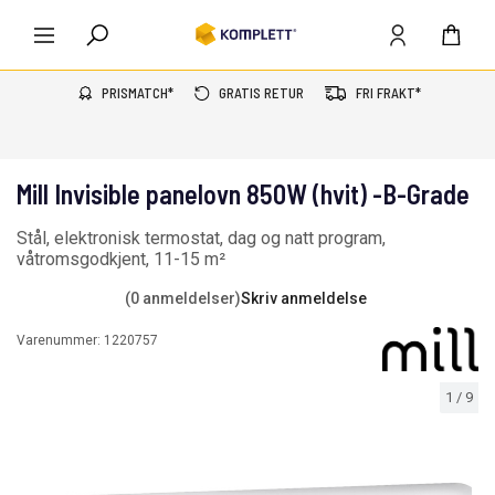
PRISMATCH*
GRATIS RETUR
FRI FRAKT*
Mill Invisible panelovn 850W (hvit) -B-Grade
Stål, elektronisk termostat, dag og natt program,
våtromsgodkjent, 11-15 m²
(0 anmeldelser)
Skriv anmeldelse
Varenummer:
1220757
1
/
9