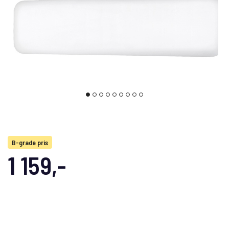
B-grade pris
1 159,-