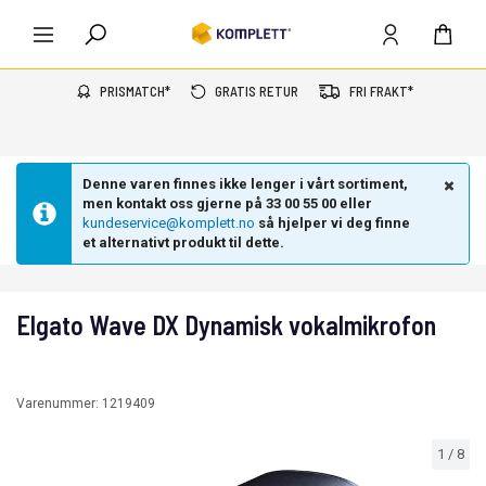
PRISMATCH*
GRATIS RETUR
FRI FRAKT*
Denne varen finnes ikke lenger i vårt sortiment,
men kontakt oss gjerne på 33 00 55 00 eller
kundeservice@komplett.no
så hjelper vi deg finne
et alternativt produkt til dette.
Elgato Wave DX Dynamisk vokalmikrofon
Varenummer:
1219409
1
/
8