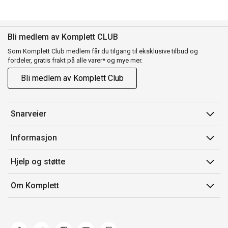
Bli medlem av Komplett CLUB
Som Komplett Club medlem får du tilgang til eksklusive tilbud og
fordeler, gratis frakt på alle varer* og mye mer.
Bli medlem av Komplett Club
Snarveier
Min side
Informasjon
Ordreoversikt
Salgsbetingelser
Hjelp og støtte
Flex
Medlemsvilkår for Komplett Club
Kontakt oss
Komplett Club
Om Komplett
Merker/produsent
Kundeservice
Om oss
EE-avfall
Ofte stilte spørsmål
Jobb i Komplett