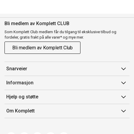
Bli medlem av Komplett CLUB
Som Komplett Club medlem får du tilgang til eksklusive tilbud og
fordeler, gratis frakt på alle varer* og mye mer.
Bli medlem av Komplett Club
Snarveier
Min side
Informasjon
Ordreoversikt
Salgsbetingelser
Hjelp og støtte
Flex
Medlemsvilkår for Komplett Club
Kontakt oss
Komplett Club
Om Komplett
Merker/produsent
Kundeservice
Om oss
EE-avfall
Ofte stilte spørsmål
Jobb i Komplett