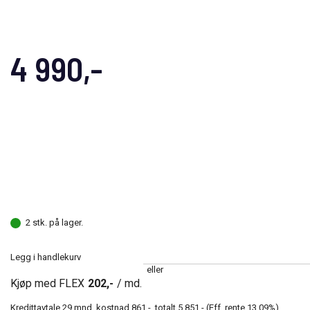
4 990,-
2 stk. på lager.
Legg i handlekurv
eller
Kjøp med FLEX
202,-
/ md.
Kredittavtale
29
mnd, kostnad
861,-
, totalt
5 851,-
(Eff. rente
13.09
%).