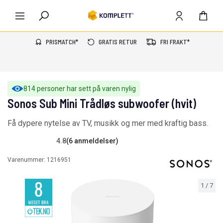
PRISMATCH*
GRATIS RETUR
FRI FRAKT*
814 personer har sett på varen nylig
Sonos Sub Mini Trådløs subwoofer (hvit)
Få dypere nytelse av TV, musikk og mer med kraftig bass.
4.8
(6 anmeldelser)
Varenummer:
1216951
1
/
7