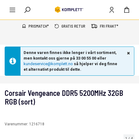
PRISMATCH*
GRATIS RETUR
FRI FRAKT*
Denne varen finnes ikke lenger i vårt sortiment,
men kontakt oss gjerne på 33 00 55 00 eller
kundeservice@komplett.no
så hjelper vi deg finne
et alternativt produkt til dette.
Corsair Vengeance DDR5 5200MHz 32GB
RGB (sort)
Varenummer:
1216718
1
/
4