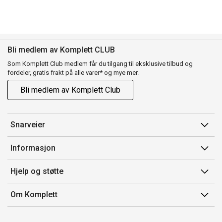
Bli medlem av Komplett CLUB
Som Komplett Club medlem får du tilgang til eksklusive tilbud og
fordeler, gratis frakt på alle varer* og mye mer.
Bli medlem av Komplett Club
Snarveier
Min side
Informasjon
Ordreoversikt
Salgsbetingelser
Hjelp og støtte
Flex
Medlemsvilkår for Komplett Club
Kontakt oss
Komplett Club
Om Komplett
Merker/produsent
Kundeservice
Om oss
EE-avfall