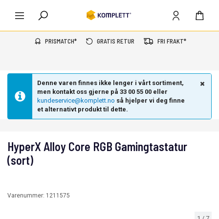
PRISMATCH*
GRATIS RETUR
FRI FRAKT*
Denne varen finnes ikke lenger i vårt sortiment,
men kontakt oss gjerne på 33 00 55 00 eller
kundeservice@komplett.no
så hjelper vi deg finne
et alternativt produkt til dette.
HyperX Alloy Core RGB Gamingtastatur
(sort)
Varenummer:
1211575
1
/
7