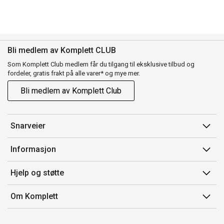
Bli medlem av Komplett CLUB
Som Komplett Club medlem får du tilgang til eksklusive tilbud og
fordeler, gratis frakt på alle varer* og mye mer.
Bli medlem av Komplett Club
Snarveier
Min side
Informasjon
Ordreoversikt
Salgsbetingelser
Hjelp og støtte
Flex
Medlemsvilkår for Komplett Club
Kontakt oss
Komplett Club
Om Komplett
Merker/produsent
Kundeservice
Om oss
EE-avfall