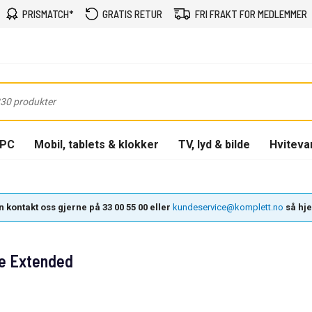
PRISMATCH*
GRATIS RETUR
FRI FRAKT FOR MEDLEMMER
-PC
Mobil, tablets & klokker
TV, lyd & bilde
Hviteva
 kontakt oss gjerne på 33 00 55 00 eller
kundeservice@komplett.no
så hjel
te Extended