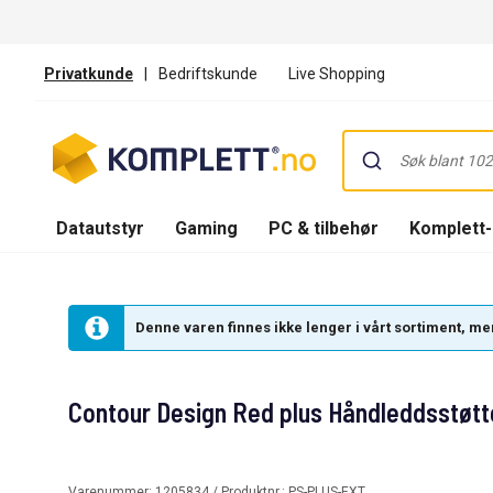
Privatkunde
|
Bedriftskunde
Live Shopping
Datautstyr
Gaming
PC & tilbehør
Komplett
Denne varen finnes ikke lenger i vårt sortiment, men
Contour Design Red plus Håndleddsstøt
Varenummer:
1205834
/ Produktnr.:
PS-PLUS-EXT