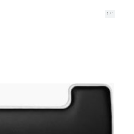
1
/
1