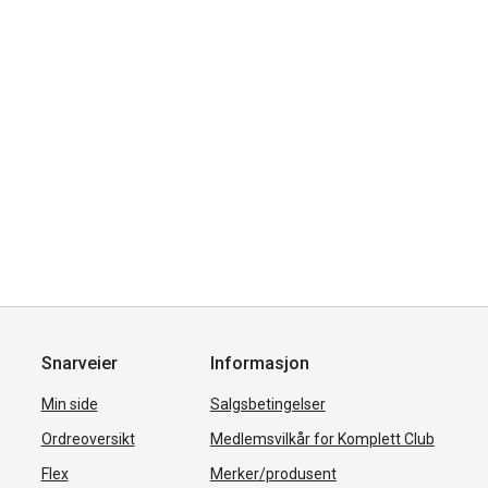
Snarveier
Informasjon
Min side
Salgsbetingelser
Ordreoversikt
Medlemsvilkår for Komplett Club
Flex
Merker/produsent