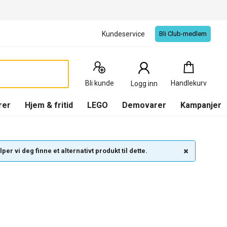
Kundeservice
Bli Club-medlem
Handlekurv
:
0
Produkter
Bli kunde
Handlekurv
Logg inn
(
Handlekurv
)
rer
Hjem & fritid
LEGO
Demovarer
Kampanjer
per vi deg finne et alternativt produkt til dette.