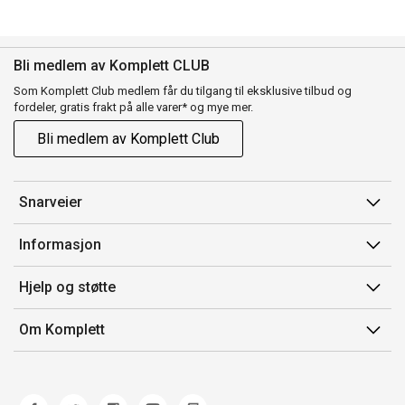
Bli medlem av Komplett CLUB
Som Komplett Club medlem får du tilgang til eksklusive tilbud og
fordeler, gratis frakt på alle varer* og mye mer.
Bli medlem av Komplett Club
Snarveier
Min side
Informasjon
Ordreoversikt
Salgsbetingelser
Hjelp og støtte
Flex
Medlemsvilkår for Komplett Club
Kontakt oss
Komplett Club
Om Komplett
Merker/produsent
Kundeservice
Om oss
EE-avfall
Ofte stilte spørsmål
Jobb i Komplett