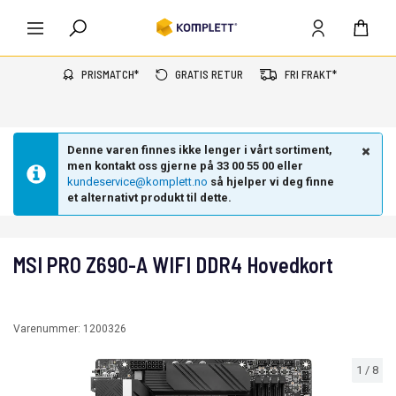
PRISMATCH*
GRATIS RETUR
FRI FRAKT*
Denne varen finnes ikke lenger i vårt sortiment,
men kontakt oss gjerne på 33 00 55 00 eller
kundeservice@komplett.no
så hjelper vi deg finne
et alternativt produkt til dette.
MSI PRO Z690-A WIFI DDR4 Hovedkort
Varenummer:
1200326
1
/
8