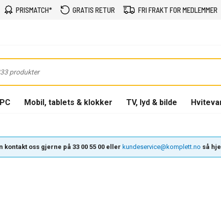
PRISMATCH*
GRATIS RETUR
FRI FRAKT FOR MEDLEMMER
-PC
Mobil, tablets & klokker
TV, lyd & bilde
Hviteva
 kontakt oss gjerne på 33 00 55 00 eller
kundeservice@komplett.no
så hjel