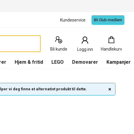
Kundeservice
Bli Club-medlem
Handlekurv
:
0
Produkter
Bli kunde
Handlekurv
Logg inn
(
Handlekurv
)
rer
Hjem & fritid
LEGO
Demovarer
Kampanjer
per vi deg finne et alternativt produkt til dette.