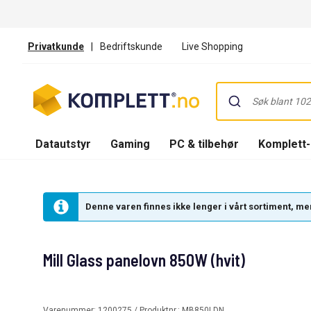
Privatkunde
|
Bedriftskunde
Live Shopping
Datautstyr
Gaming
PC & tilbehør
Komplett
Denne varen finnes ikke lenger i vårt sortiment, men
Mill Glass panelovn 850W (hvit)
Varenummer:
1200275
/ Produktnr.:
MB850LDN