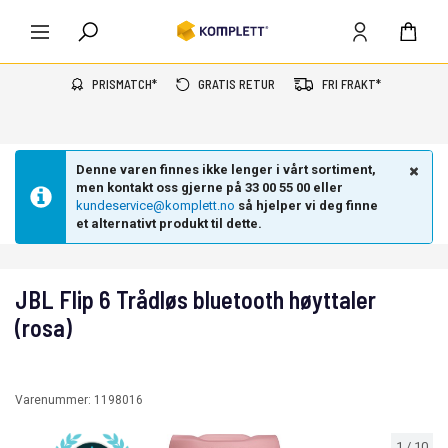
PRISMATCH*
GRATIS RETUR
FRI FRAKT*
Denne varen finnes ikke lenger i vårt sortiment,
men kontakt oss gjerne på 33 00 55 00 eller
kundeservice@komplett.no
så hjelper vi deg finne
et alternativt produkt til dette.
JBL Flip 6 Trådløs bluetooth høyttaler
(rosa)
Varenummer:
1198016
1
/
10