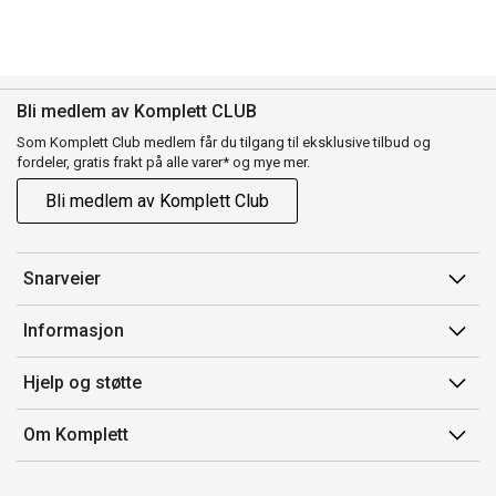
Bli medlem av Komplett CLUB
Som Komplett Club medlem får du tilgang til eksklusive tilbud og
fordeler, gratis frakt på alle varer* og mye mer.
Bli medlem av Komplett Club
Snarveier
Min side
Informasjon
Ordreoversikt
Salgsbetingelser
Hjelp og støtte
Flex
Medlemsvilkår for Komplett Club
Kontakt oss
Komplett Club
Om Komplett
Merker/produsent
Kundeservice
Om oss
EE-avfall