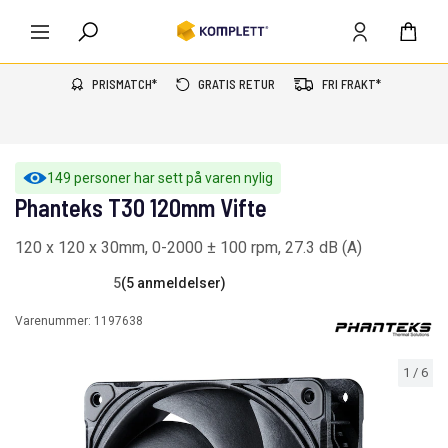
PRISMATCH*
GRATIS RETUR
FRI FRAKT*
149 personer har sett på varen nylig
Phanteks T30 120mm Vifte
120 x 120 x 30mm, 0-2000 ± 100 rpm, 27.3 dB (A)
5
(5 anmeldelser)
Varenummer:
1197638
1
/
6