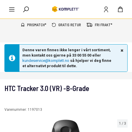
PRISMATCH*
GRATIS RETUR
FRI FRAKT*
Denne varen finnes ikke lenger i vårt sortiment,
men kontakt oss gjerne på 33 00 55 00 eller
kundeservice@komplett.no
så hjelper vi deg finne
et alternativt produkt til dette.
HTC Tracker 3.0 (VR) -B-Grade
Varenummer:
1197013
1
/
3