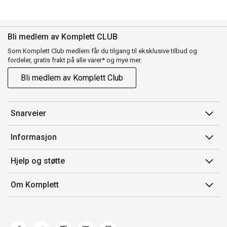
Bli medlem av Komplett CLUB
Som Komplett Club medlem får du tilgang til eksklusive tilbud og
fordeler, gratis frakt på alle varer* og mye mer.
Bli medlem av Komplett Club
Snarveier
Min side
Informasjon
Ordreoversikt
Salgsbetingelser
Hjelp og støtte
Flex
Medlemsvilkår for Komplett Club
Kontakt oss
Komplett Club
Om Komplett
Merker/produsent
Kundeservice
Om oss
EE-avfall
Ofte stilte spørsmål
Jobb i Komplett