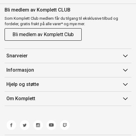
Bli medlem av Komplett CLUB
Som Komplett Club medlem får du tilgang til eksklusive tilbud og
fordeler, gratis frakt på alle varer* og mye mer.
Bli medlem av Komplett Club
Snarveier
Min side
Informasjon
Ordreoversikt
Salgsbetingelser
Hjelp og støtte
Flex
Medlemsvilkår for Komplett Club
Kontakt oss
Komplett Club
Om Komplett
Merker/produsent
Kundeservice
Om oss
EE-avfall
Ofte stilte spørsmål
Jobb i Komplett
Retur
Miljøarbeid og ESG
Reklamasjon og garanti