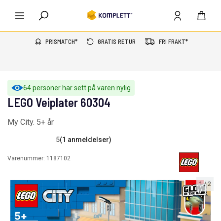
PRISMATCH*
GRATIS RETUR
FRI FRAKT*
64 personer har sett på varen nylig
LEGO Veiplater 60304
My City. 5+ år
5
(1 anmeldelser)
Varenummer:
1187102
1
/
2