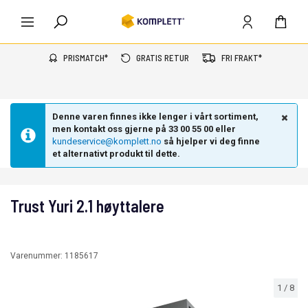
PRISMATCH*
GRATIS RETUR
FRI FRAKT*
Denne varen finnes ikke lenger i vårt sortiment,
men kontakt oss gjerne på 33 00 55 00 eller
kundeservice@komplett.no
så hjelper vi deg finne
et alternativt produkt til dette.
Trust Yuri 2.1 høyttalere
Varenummer:
1185617
1
/
8