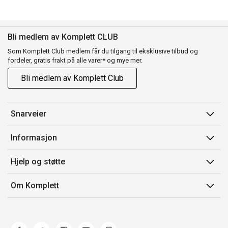
Bli medlem av Komplett CLUB
Som Komplett Club medlem får du tilgang til eksklusive tilbud og
fordeler, gratis frakt på alle varer* og mye mer.
Bli medlem av Komplett Club
Snarveier
Min side
Informasjon
Ordreoversikt
Salgsbetingelser
Hjelp og støtte
Flex
Medlemsvilkår for Komplett Club
Kontakt oss
Komplett Club
Om Komplett
Merker/produsent
Kundeservice
Om oss
EE-avfall
Ofte stilte spørsmål
Jobb i Komplett