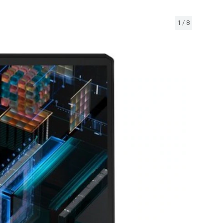
1
/
8