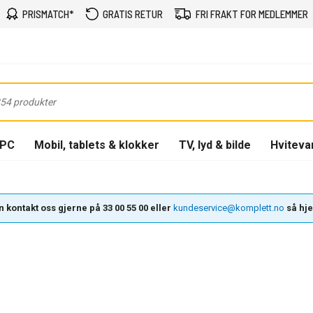
PRISMATCH*
GRATIS RETUR
FRI FRAKT FOR MEDLEMMER
-PC
Mobil, tablets & klokker
TV, lyd & bilde
Hviteva
 kontakt oss gjerne på 33 00 55 00 eller
kundeservice@komplett.no
så hjel