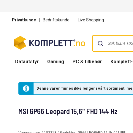
Privatkunde
|
Bedriftskunde
Live Shopping
Datautstyr
Gaming
PC & tilbehør
Komplett
Denne varen finnes ikke lenger i vårt sortiment, men
MSI GP66 Leopard 15,6" FHD 144 Hz
Varenummer:
1182218
/ Produktnr.:
GP66 LEOPARD 11UH-091NEU