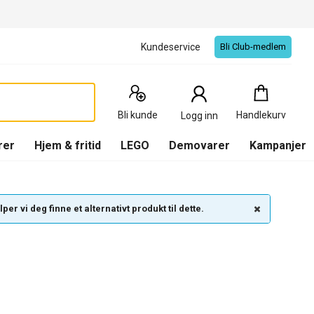
Kundeservice
Bli Club-medlem
Handlekurv
:
0
Produkter
Bli kunde
Handlekurv
Logg inn
(
Handlekurv
)
rer
Hjem & fritid
LEGO
Demovarer
Kampanjer
per vi deg finne et alternativt produkt til dette.