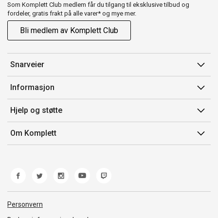
Som Komplett Club medlem får du tilgang til eksklusive tilbud og
fordeler, gratis frakt på alle varer* og mye mer.
Bli medlem av Komplett Club
Snarveier
Min side
Informasjon
Ordreoversikt
Salgsbetingelser
Hjelp og støtte
Flex
Medlemsvilkår for Komplett Club
Kontakt oss
Komplett Club
Om Komplett
Merker/produsent
Kundeservice
Om oss
EE-avfall
Ofte stilte spørsmål
Jobb i Komplett
Retur
Miljøarbeid og ESG
Reklamasjon og garanti
Åpenhetsloven
Personvern
Frakt og levering
Whistleblowing