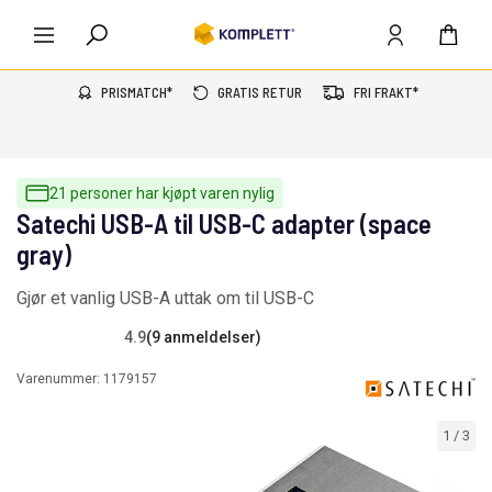
PRISMATCH*
GRATIS RETUR
FRI FRAKT*
21 personer har kjøpt varen nylig
Satechi USB-A til USB-C adapter (space
gray)
Gjør et vanlig USB-A uttak om til USB-C
4.9
(9 anmeldelser)
Varenummer:
1179157
1
/
3