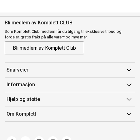
Bli medlem av Komplett CLUB
Som Komplett Club medlem får du tilgang til eksklusive tilbud og
fordeler, gratis frakt på alle varer* og mye mer.
Bli medlem av Komplett Club
Snarveier
Min side
Informasjon
Ordreoversikt
Salgsbetingelser
Hjelp og støtte
Flex
Medlemsvilkår for Komplett Club
Kontakt oss
Komplett Club
Om Komplett
Merker/produsent
Kundeservice
Om oss
EE-avfall
Ofte stilte spørsmål
Jobb i Komplett