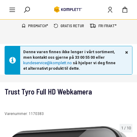
PRISMATCH*
GRATIS RETUR
FRI FRAKT*
Denne varen finnes ikke lenger i vårt sortiment,
men kontakt oss gjerne på 33 00 55 00 eller
kundeservice@komplett.no
så hjelper vi deg finne
et alternativt produkt til dette.
Trust Tyro Full HD Webkamera
Varenummer:
1170383
1
/
10