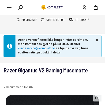
PRISMATCH*
GRATIS RETUR
FRI FRAKT*
Denne varen finnes ikke lenger i vårt sortiment,
men kontakt oss gjerne på 33 00 55 00 eller
kundeservice@komplett.no
så hjelper vi deg finne
et alternativt produkt til dette.
Razer Gigantus V2 Gaming Musematte
Varenummer:
1161402
1
/
3