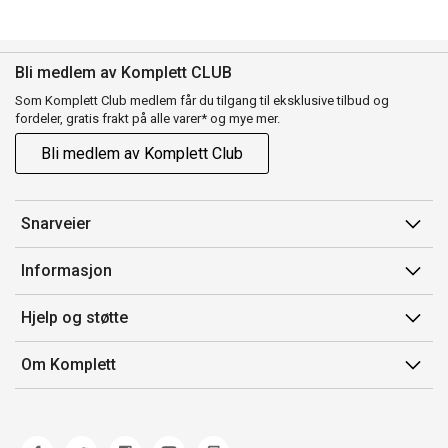
Bli medlem av Komplett CLUB
Som Komplett Club medlem får du tilgang til eksklusive tilbud og
fordeler, gratis frakt på alle varer* og mye mer.
Bli medlem av Komplett Club
Snarveier
Min side
Informasjon
Ordreoversikt
Salgsbetingelser
Hjelp og støtte
Flex
Medlemsvilkår for Komplett Club
Kontakt oss
Komplett Club
Om Komplett
Merker/produsent
Kundeservice
Om oss
EE-avfall
Ofte stilte spørsmål
Jobb i Komplett