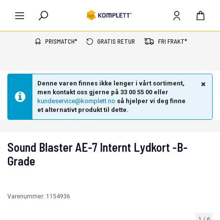
PRISMATCH*
GRATIS RETUR
FRI FRAKT*
Denne varen finnes ikke lenger i vårt sortiment,
men kontakt oss gjerne på 33 00 55 00 eller
kundeservice@komplett.no
så hjelper vi deg finne
et alternativt produkt til dette.
Sound Blaster AE-7 Internt Lydkort -B-
Grade
Varenummer:
1154936
1
/
6