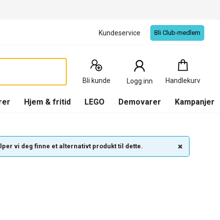
Kundeservice
Bli Club-medlem
Handlekurv
:
0
Produkter
Bli kunde
Handlekurv
Logg inn
(
Handlekurv
)
rer
Hjem & fritid
LEGO
Demovarer
Kampanjer
per vi deg finne et alternativt produkt til dette.