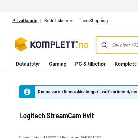
Privatkunde
|
Bedriftskunde
Live Shopping
Datautstyr
Gaming
PC & tilbehør
Komplett
Denne varen finnes ikke lenger i vårt sortiment, men
Logitech StreamCam Hvit
Varenummer:
1152706
/ Produktnr.:
960-001297