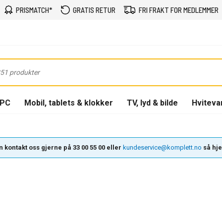
PRISMATCH*
GRATIS RETUR
FRI FRAKT FOR MEDLEMMER
-PC
Mobil, tablets & klokker
TV, lyd & bilde
Hviteva
 kontakt oss gjerne på 33 00 55 00 eller
kundeservice@komplett.no
så hjel