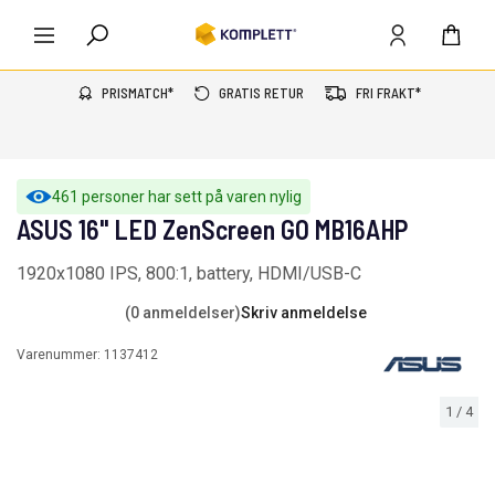
PRISMATCH*
GRATIS RETUR
FRI FRAKT*
461 personer har sett på varen nylig
ASUS 16" LED ZenScreen GO MB16AHP
1920x1080 IPS, 800:1, battery, HDMI/USB-C
(0 anmeldelser)
Skriv anmeldelse
Varenummer:
1137412
1
/
4