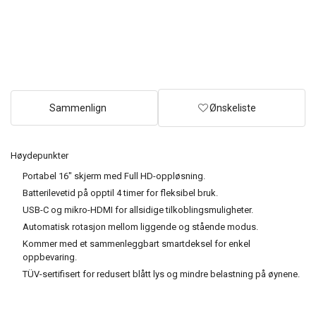
Sammenlign
Ønskeliste
Høydepunkter
Portabel 16" skjerm med Full HD-oppløsning.
Batterilevetid på opptil 4 timer for fleksibel bruk.
USB-C og mikro-HDMI for allsidige tilkoblingsmuligheter.
Automatisk rotasjon mellom liggende og stående modus.
Kommer med et sammenleggbart smartdeksel for enkel
oppbevaring.
TÜV-sertifisert for redusert blått lys og mindre belastning på øynene.