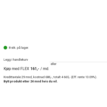
8 stk. på lager.
Legg i handlekurv
eller
Kjøp med FLEX
161,-
/ md.
Kredittavtale
29
mnd, kostnad
686,-
, totalt
4 665,-
(Eff. rente
13.09
%).
Bytt produkt etter
24
mnd hvis du vil.