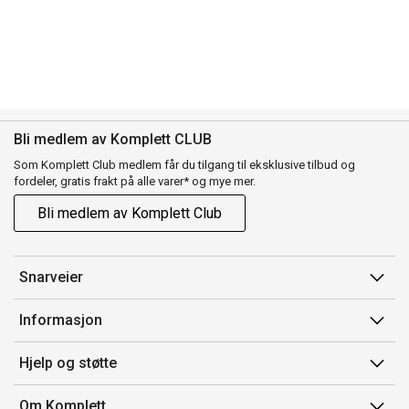
Bli medlem av Komplett CLUB
Som Komplett Club medlem får du tilgang til eksklusive tilbud og
fordeler, gratis frakt på alle varer* og mye mer.
Bli medlem av Komplett Club
Snarveier
Min side
Informasjon
Ordreoversikt
Salgsbetingelser
Hjelp og støtte
Flex
Medlemsvilkår for Komplett Club
Kontakt oss
Komplett Club
Om Komplett