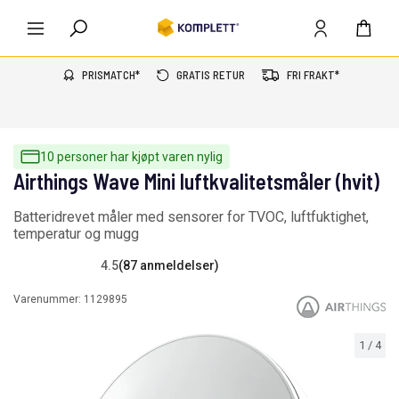
PRISMATCH*
GRATIS RETUR
FRI FRAKT*
10 personer har kjøpt varen nylig
Airthings Wave Mini luftkvalitetsmåler (hvit)
Batteridrevet måler med sensorer for TVOC, luftfuktighet,
temperatur og mugg
4.5
(87 anmeldelser)
Varenummer:
1129895
1
/
4