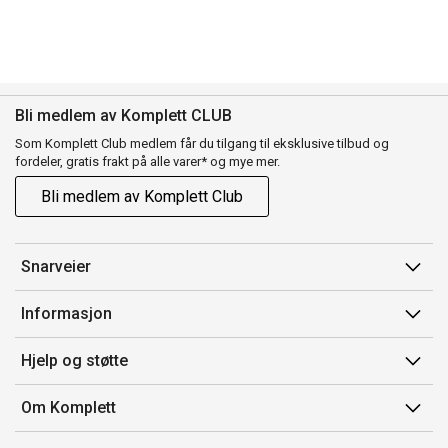
Bli medlem av Komplett CLUB
Som Komplett Club medlem får du tilgang til eksklusive tilbud og
fordeler, gratis frakt på alle varer* og mye mer.
Bli medlem av Komplett Club
Snarveier
Min side
Informasjon
Ordreoversikt
Salgsbetingelser
Hjelp og støtte
Flex
Medlemsvilkår for Komplett Club
Kontakt oss
Komplett Club
Om Komplett
Merker/produsent
Kundeservice
Om oss