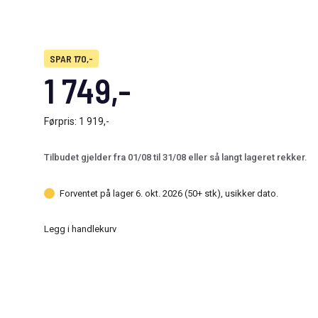
SPAR 170,-
1 749,-
Førpris:
1 919,-
Tilbudet gjelder fra 01/08 til 31/08 eller så langt lageret rekker.
Forventet på lager 6. okt. 2026 (50+ stk), usikker dato.
Legg i handlekurv