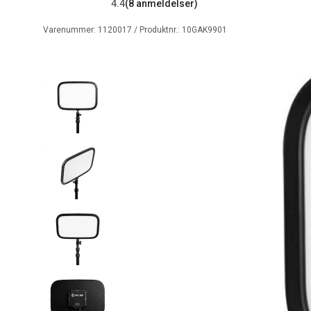
4.4
(8 anmeldelser)
Varenummer:
1120017
/ Produktnr.:
10GAK9901