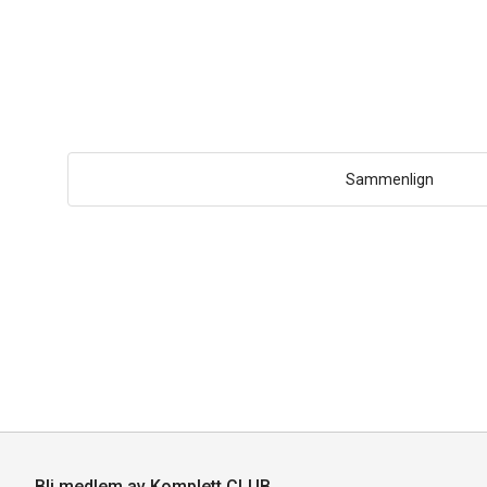
Sammenlign
Bli medlem av Komplett CLUB