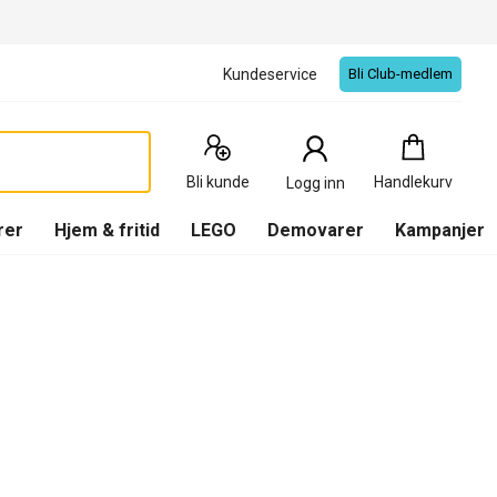
Kundeservice
Bli Club-medlem
Handlekurv
:
0
Produkter
Bli kunde
Handlekurv
Logg inn
(
Handlekurv
)
rer
Hjem & fritid
LEGO
Demovarer
Kampanjer