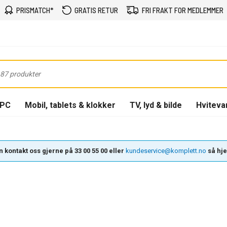
PRISMATCH*
GRATIS RETUR
FRI FRAKT FOR MEDLEMMER
-PC
Mobil, tablets & klokker
TV, lyd & bilde
Hviteva
 kontakt oss gjerne på 33 00 55 00 eller
kundeservice@komplett.no
så hjel