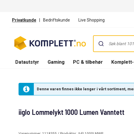
Privatkunde
|
Bedriftskunde
Live Shopping
Datautstyr
Gaming
PC & tilbehør
Komplett
Denne varen finnes ikke lenger i vårt sortiment, men
iiglo Lommelykt 1000 Lumen Vanntett
Varenummer:
1118355
/ Produktnr.:
II-FL1000LMWP