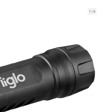
1
/
6