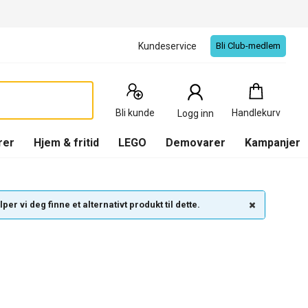
Kundeservice
Bli Club-medlem
Handlekurv
:
0
Produkter
Bli kunde
Handlekurv
Logg inn
(
Handlekurv
)
rer
Hjem & fritid
LEGO
Demovarer
Kampanjer
per vi deg finne et alternativt produkt til dette.