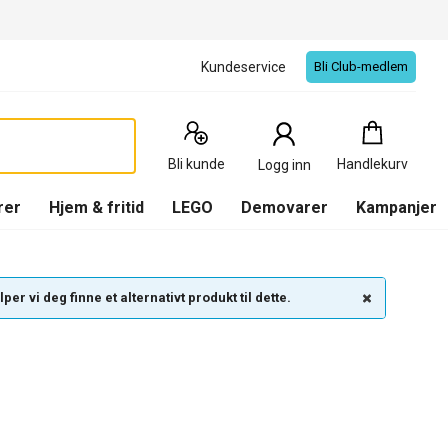
Kundeservice
Bli Club-medlem
Handlekurv
:
0
Produkter
Bli kunde
Handlekurv
Logg inn
(
Handlekurv
)
rer
Hjem & fritid
LEGO
Demovarer
Kampanjer
per vi deg finne et alternativt produkt til dette.