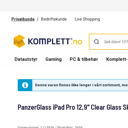
Privatkunde
|
Bedriftskunde
Live Shopping
Datautstyr
Gaming
PC & tilbehør
Komplett
Denne varen finnes ikke lenger i vårt sortiment, men
PanzerGlass iPad Pro 12,9" Clear Glass 
Varenummer:
1113836
/ Produktnr.:
2656