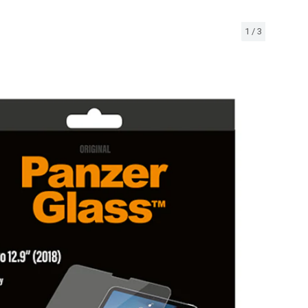
1
/
3