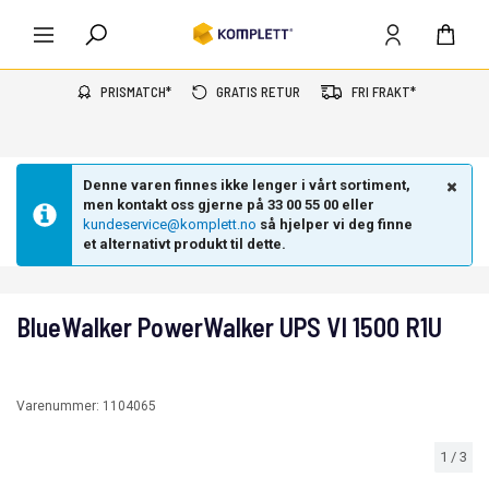
PRISMATCH*
GRATIS RETUR
FRI FRAKT*
Denne varen finnes ikke lenger i vårt sortiment,
men kontakt oss gjerne på 33 00 55 00 eller
kundeservice@komplett.no
så hjelper vi deg finne
et alternativt produkt til dette.
BlueWalker PowerWalker UPS VI 1500 R1U
Varenummer:
1104065
1
/
3