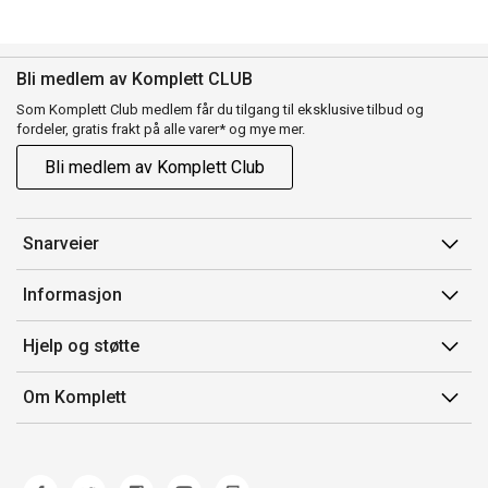
Bli medlem av Komplett CLUB
Som Komplett Club medlem får du tilgang til eksklusive tilbud og
fordeler, gratis frakt på alle varer* og mye mer.
Bli medlem av Komplett Club
Snarveier
Min side
Informasjon
Ordreoversikt
Salgsbetingelser
Hjelp og støtte
Flex
Medlemsvilkår for Komplett Club
Kontakt oss
Komplett Club
Om Komplett
Merker/produsent
Kundeservice
Om oss
EE-avfall
Ofte stilte spørsmål
Jobb i Komplett