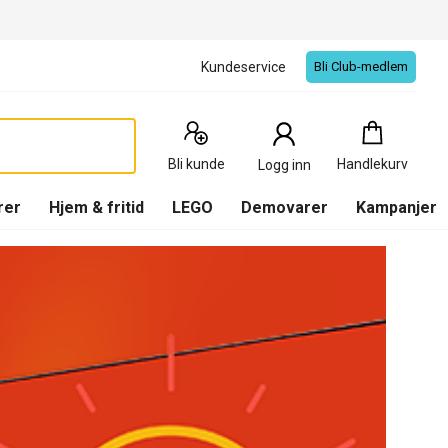
Kundeservice
Bli Club-medlem
Handlekurv
:
0
Produkter
Bli kunde
Handlekurv
Logg inn
(
Handlekurv
)
rer
Hjem & fritid
LEGO
Demovarer
Kampanjer