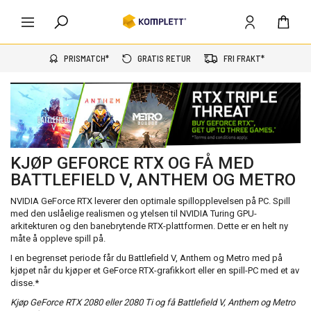
PRISMATCH*
GRATIS RETUR
FRI FRAKT*
KJØP GEFORCE RTX OG FÅ MED
BATTLEFIELD V, ANTHEM OG METRO
NVIDIA GeForce RTX leverer den optimale spillopplevelsen på PC. Spill
med den uslåelige realismen og ytelsen til NVIDIA Turing GPU-
arkitekturen og den banebrytende RTX-plattformen. Dette er en helt ny
måte å oppleve spill på.
I en begrenset periode får du Battlefield V, Anthem og Metro med på
kjøpet når du kjøper et GeForce RTX-grafikkort eller en spill-PC med et av
disse.*
Kjøp GeForce RTX 2080 eller 2080 Ti og få Battlefield V, Anthem og Metro