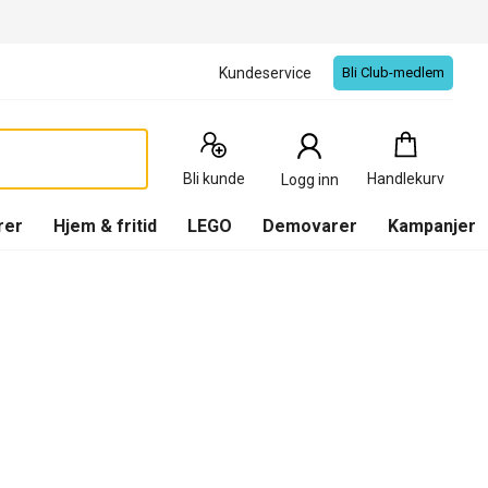
Kundeservice
Bli Club-medlem
Handlekurv
:
0
Produkter
Bli kunde
Handlekurv
Logg inn
(
Handlekurv
)
rer
Hjem & fritid
LEGO
Demovarer
Kampanjer