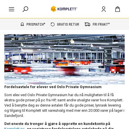
PRISMATCH*
GRATIS RETUR
FRI FRAKT*
Fordelsavtale for elever ved Oslo Private Gymnasium
Som elev ved Oslo Private Gymnasium har du nå muligheten til å få
ekstra gode priser på pc fra HP, samt andre utvalgte varer hos Komplett.
Ved å benytte deg av denne avtalen får du gode priser, lynrask levering
og tilgang til Komplett sitt vareutvalg med mer enn 20.000 varer på lager i
Sandefjord.
Det eneste du trenger å gjøre å opprette en kundekonto på
Komplett.no
, og registrere fordelsavtalens avtalekode på din