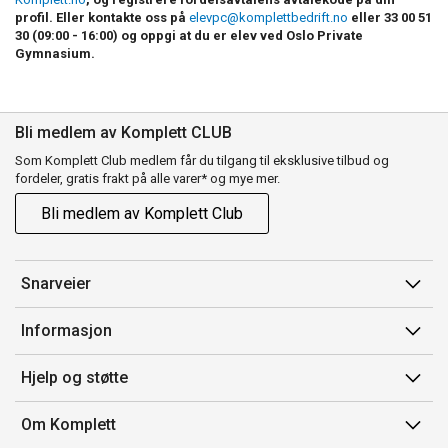
profil. Eller kontakte oss på
elevpc@komplettbedrift.no
eller 33 00 51
30 (09:00 - 16:00) og oppgi at du er elev ved Oslo Private
Gymnasium.
Bli medlem av Komplett CLUB
Som Komplett Club medlem får du tilgang til eksklusive tilbud og
fordeler, gratis frakt på alle varer* og mye mer.
Bli medlem av Komplett Club
Snarveier
Min side
Informasjon
Ordreoversikt
Salgsbetingelser
Hjelp og støtte
Flex
Medlemsvilkår for Komplett Club
Kontakt oss
Komplett Club
Om Komplett
Merker/produsent