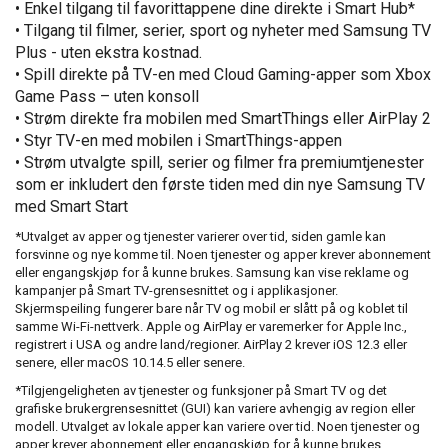
• Enkel tilgang til favorittappene dine direkte i Smart Hub*
• Tilgang til filmer, serier, sport og nyheter med Samsung TV
Plus - uten ekstra kostnad.
• Spill direkte på TV-en med Cloud Gaming-apper som Xbox
Game Pass – uten konsoll
• Strøm direkte fra mobilen med SmartThings eller AirPlay 2
• Styr TV-en med mobilen i SmartThings-appen
• Strøm utvalgte spill, serier og filmer fra premiumtjenester
som er inkludert den første tiden med din nye Samsung TV
med Smart Start
*Utvalget av apper og tjenester varierer over tid, siden gamle kan
forsvinne og nye komme til. Noen tjenester og apper krever abonnement
eller engangskjøp for å kunne brukes. Samsung kan vise reklame og
kampanjer på Smart TV-grensesnittet og i applikasjoner.
Skjermspeiling fungerer bare når TV og mobil er slått på og koblet til
samme Wi-Fi-nettverk. Apple og AirPlay er varemerker for Apple Inc.,
registrert i USA og andre land/regioner. AirPlay 2 krever iOS 12.3 eller
senere, eller macOS 10.14.5 eller senere.
*Tilgjengeligheten av tjenester og funksjoner på Smart TV og det
grafiske brukergrensesnittet (GUI) kan variere avhengig av region eller
modell. Utvalget av lokale apper kan variere over tid. Noen tjenester og
apper krever abonnement eller engangskjøp for å kunne brukes.