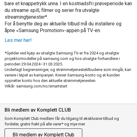
bare et knappetrykk unna. I en kostnadsfri prøveperiode kan
du streame spill, filmer og serier fra utvalgte
streamingtjenester*.
For å benytte deg av aktuelle tilbud må du installere og
åpne «Samsung Promotion»-appen på TV-en.
Les mer her!
*Gjelder ved kjøp av utvalgte Samsung TV-er fra 2024 og utvalgte
projektormodeller på samsung.com og hos utvalgte forhandlere i
perioden 29.04.2024–31.03.2025.
Underlagt begrensninger, og strømmetjenestetilbudene som inngår, kan
variere i løpet av kampanjen. Krever Samsung-konto og at kunden
oppretter konto hos den aktuelle strømmetjenesten.
Vilkår: samsung.com/no/smartstart
Bli medlem av Komplett CLUB
Som Komplett Club medlem får du tilgang til eksklusive tilbud og
fordeler, gratis frakt på alle varer* og mye mer.
Bli medlem av Komplett Club