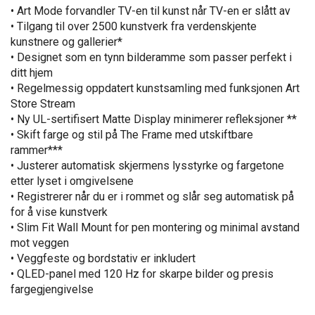
• Art Mode forvandler TV-en til kunst når TV-en er slått av
• Tilgang til over 2500 kunstverk fra verdenskjente
kunstnere og gallerier*
• Designet som en tynn bilderamme som passer perfekt i
ditt hjem
• Regelmessig oppdatert kunstsamling med funksjonen Art
Store Stream
• Ny UL-sertifisert Matte Display minimerer refleksjoner **
• Skift farge og stil på The Frame med utskiftbare
rammer***
• Justerer automatisk skjermens lysstyrke og fargetone
etter lyset i omgivelsene
• Registrerer når du er i rommet og slår seg automatisk på
for å vise kunstverk
• Slim Fit Wall Mount for pen montering og minimal avstand
mot veggen
• Veggfeste og bordstativ er inkludert
• QLED-panel med 120 Hz for skarpe bilder og presis
fargegjengivelse