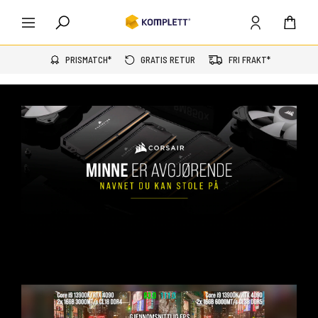
PRISMATCH*
GRATIS RETUR
FRI FRAKT*