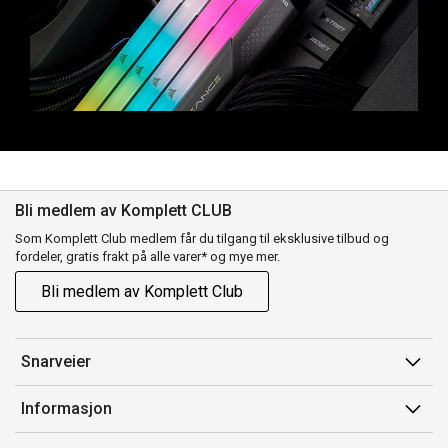
Bli medlem av Komplett CLUB
Som Komplett Club medlem får du tilgang til eksklusive tilbud og
fordeler, gratis frakt på alle varer* og mye mer.
Bli medlem av Komplett Club
Snarveier
Min side
Informasjon
Ordreoversikt
Salgsbetingelser