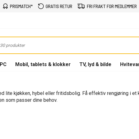
PRISMATCH*
GRATIS RETUR
FRI FRAKT FOR MEDLEMMER
-PC
Mobil, tablets & klokker
TV, lyd & bilde
Hviteva
ite kjøkken, hybel eller fritidsbolig. Få effektiv rengjøring i 
llen som passer dine behov.