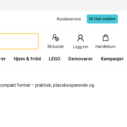
Kundeservice
Bli Club-medlem
Handlekurv
:
0
Produkter
Bli kunde
Handlekurv
Logg inn
(
Handlekurv
)
rer
Hjem & fritid
LEGO
Demovarer
Kampanjer
et kompakt format – praktisk, plassbesparende og