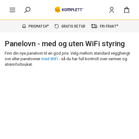
PRISMATCH*
GRATIS RETUR
FRI FRAKT*
Panelovn - med og uten WiFi styring
Finn din nye panelovn til en god pris. Velg mellom standard vegghengt
ovn eller panelovner
med WiFi
- så du har full kontroll over varmen og
strømforbruket.